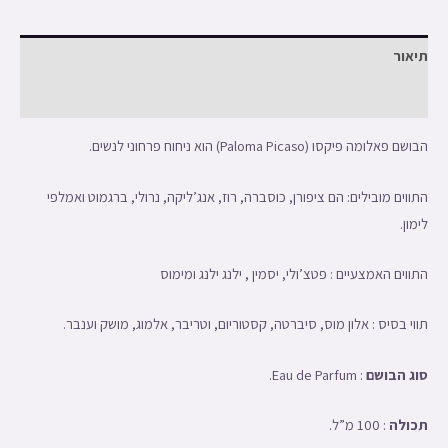
תיאור
חוות דעת (0)
הבושם פאלומה פיקסו (Paloma Picaso) הוא ניחוח פרחוני לנשים.
התווים מובילים: הם ציפורן, כוסברה, רוז, אנג’ליקה, נרולי, ברגמוט ואמלפי
לימון.
התווים האמצעיים : פטצ’ולי, יסמין , ילנג ילנג ומימוס
תווי בסיס : אלון מוס, סיברטה, קסטוריום, וטריבר, אלמוג, מושק וענבר.
סוג הבושם
: Eau de Parfum.
תכולה
: 100 מ”ל.