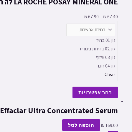
LA ROCHE POSAY MINERAL ONE לה רוש-פוזה אנתליוס מינרל וואן קרם יום עם גוון +SPF50
₪
67.90
–
₪
67.40
גוון 01 בהיר
גוון 02 בהירות בינונית
גוון 03 שזוף
גוון 04 חום
Clear
בחר אפשרויות
LA ROCHE POSAY Effaclar Ultra Concentrated Serum 
169.00
₪
הוספה לסל