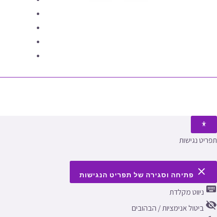
תפריט נגישות
close
פתיחה וסגירה של תפריט הנגישות
keyboard
ניווט מקלדת
visibility_off
ביטול אנימציות / הבהובים