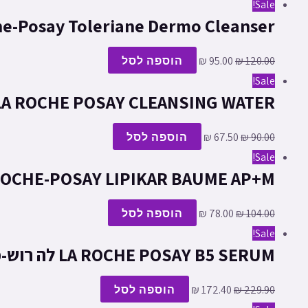
Sale!
La Roche-Posay Toleriane Dermo Cleanser טולריאן תחליב לניקוי הפנים
120.00
₪
95.00
₪
הוספה לסל
Sale!
LA ROCHE POSAY CLEANSING WATER לה רוש-פוזה פיזיולוג’יקל מוס מקציף לניקו
90.00
₪
67.50
₪
הוספה לסל
Sale!
LA ROCHE-POSAY LIPIKAR BAUME AP+M ליפיקאר באלם AP+M קרם גוף ל
104.00
₪
78.00
₪
הוספה לסל
Sale!
LA ROCHE POSAY B5 SERUM לה רוש-פוזה היאלו B5 סרום | לטיפול בקמטים ואובדן נפח העור
229.90
₪
172.40
₪
הוספה לסל