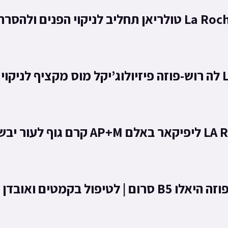
 ולהסרת איפור
י
עור יבש