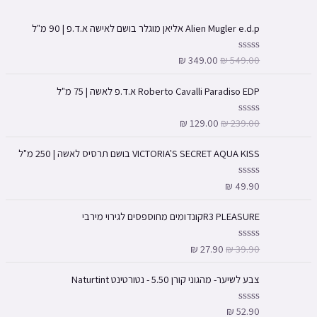
Alien Mugler e.d.p אליאן מוגלר בושם לאישה א.ד.פ | 90 מ"ל
₪
349.00
₪
549.00
ד
ו
ר
ג
Roberto Cavalli Paradiso EDP א.ד.פ לאשה | 75 מ"ל
0
מ
ת
₪
129.00
₪
239.00
ד
ו
ו
ך
ר
5
ג
VICTORIA'S SECRET AQUA KISS בושם תרסיס לאשה | 250 מ"ל
0
מ
ת
₪
49.90
ד
ו
ו
ך
ר
5
ג
R3 PLEASUREקונדומים מחוספסים לגירוי מירבי
0
מ
ת
₪
27.90
₪
39.90
ד
ו
ו
ך
ר
5
ג
צבע לשיער- מהגוני קורן 5.50 - נטורטינט Naturtint
0
מ
ת
₪
52.90
ד
ו