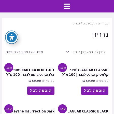
ילוג
MAIN
0
תוכן
MENU
עמוד הבית
/
בשמים
/ גברים
גברים
מציג 1–12 מתוך 22 תוצאות
Sale!
Sale!
JAGUAR CLASSIC ג’גואר
NAUTICA BLUE E.D.T נאוטיקה
קלאסיק א.ד.ט לגבר | 100 מ”ל
בלו א.ד.ט בושם לגבר | 100 מ”ל
₪
59.90
₪
79.90
₪
59.90
₪
99.90
הוספה לסל
הוספה לסל
Sale!
Sale!
Reyane Insurrection Dark
JAGUAR CLASSIC BLACK