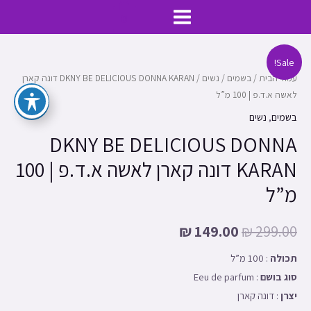
ילוג
MAIN
0
תוכן
MENU
כמות
Sale!
של
עמוד הבית
/
בשמים
/
נשים
/ DKNY BE DELICIOUS DONNA KARAN דונה קארן
לאשה א.ד.פ | 100 מ”ל
DKNY
BE
בשמים
,
נשים
DELICIOUS
DKNY BE DELICIOUS DONNA
DONNA
KARAN דונה קארן לאשה א.ד.פ | 100
KARAN
מ”ל
דונה
קארן
לאשה
₪
149.00
₪
299.00
א.ד.פ
תכולה
: 100 מ”ל
|
סוג בושם
: Eeu de parfum
100
יצרן
: דונה קארן
מ"ל