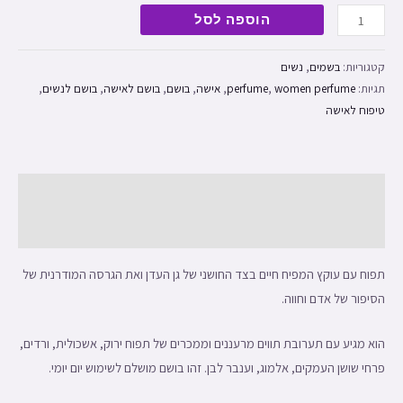
הוספה לסל
קטגוריות:
בשמים
,
נשים
תגיות:
women perfume
,
perfume
,
אישה
,
בושם
,
בושם לאישה
,
בושם לנשים
,
טיפוח לאישה
תיאור
חוות דעת (0)
תפוח עם עוקץ המפיח חיים בצד החושני של גן העדן ואת הגרסה המודרנית של
הסיפור של אדם וחווה.
הוא מגיע עם תערובת תווים מרעננים וממכרים של תפוח ירוק, אשכולית, ורדים,
פרחי שושן העמקים, אלמוג, וענבר לבן. זהו בושם מושלם לשימוש יום יומי.