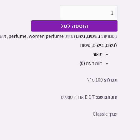
הוספה לסל
קטגוריות:
בשמים
,
נשים
תגיות:
women perfume
,
perfume
,
איש
לנשים
,
בישום
,
טיפוח
תיאור
חוות דעת (0)
תכולה:
100 מ”ל
סוג הבושם:
E.D.T או דה טואלט
יצרן:
Classic