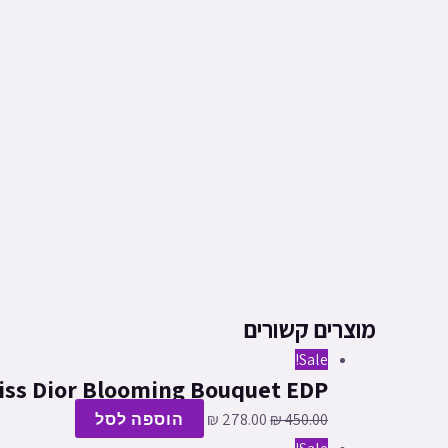
מוצרים קשורים
Sale!
Miss Dior Blooming Bouquet EDP מיס דיור א.ד.ט לאשה | 50 
450.00
₪
278.00
₪
הוספה לסל