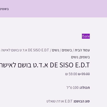
ילוג
בשמים
תוכן
כמות
Sale!
של
DE
עמוד הבית
/
בשמים
/
נשים
/ DE SISO E.D.T א.ד.ט בושם לאישה | 100 מ”ל
SISO
בשמים
,
נשים
DE SISO E.D.T א.ד.ט בושם לאישה | 100 מ”ל
E.D.T
א.ד.ט
₪
59.00
₪
99.00
בושם
לאישה
תכולה:
100 מ”ל
|
100
סוג הבושם:
E.D.T או דה טואלט
מ"ל