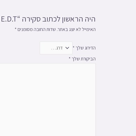
היה הראשון לכתוב סקירה “DE SISO E.D.T א.ד.ט בושם לאישה | 100 מ”ל”
האימייל לא יוצג באתר.
שדות החובה מסומנים
*
הדירוג שלך
*
הביקורת שלך
*