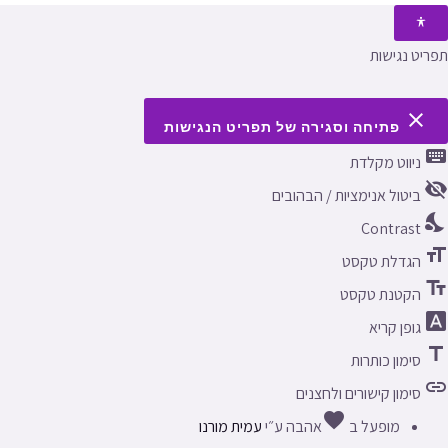
תפריט נגישות
close
פתיחה וסגירה של תפריט הנגישות
keyboard
ניווט מקלדת
visibility_off
ביטול אנימציות / הבהובים
nights_stay
Contrast
format_size
הגדלת טקסט
text_fields
הקטנת טקסט
font_download
גופן קריא
title
סימון כותרות
link
סימון קישורים ולחצנים
favorite
מופעל ב
אהבה
ע״י
עמית מורנו