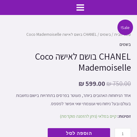
ילוג
MAIN
0
תוכן
MENU
כמות
Sale!
של
עמוד הבית
/
בשמים
/ CHANEL בושם לאישה Coco Mademoiselle
CHANEL
בשמים
בושם
CHANEL בושם לאישה Coco
לאישה
Mademoiselle
Coco
Mademoiselle
₪
599.00
₪
750.00
אחד הניחוחות האהובים ביותר, מעוטר בפרסים בתחרויות בישום נחשבות
בעולם ובעל ניחוח נשי ועוצמתי שאי אפשר לפספס.
זמינות:
קיים במלאי (ניתן להזמנה מוקדמת)
הוספה לסל