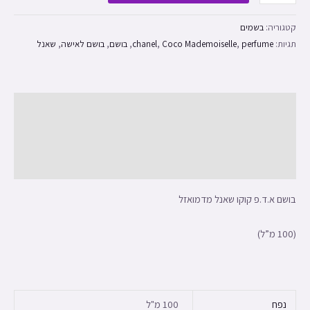
קטגוריה:
בשמים
תגיות:
perfume
,
Coco Mademoiselle
,
chanel
,
בושם
,
בושם לאישה
,
שאנל
תיאור
מידע נוסף
חוות דעת (0)
בושם א.ד.פ קוקו שאנל מדמואזל
(100 מ”ל)
נפח
100 מ"ל