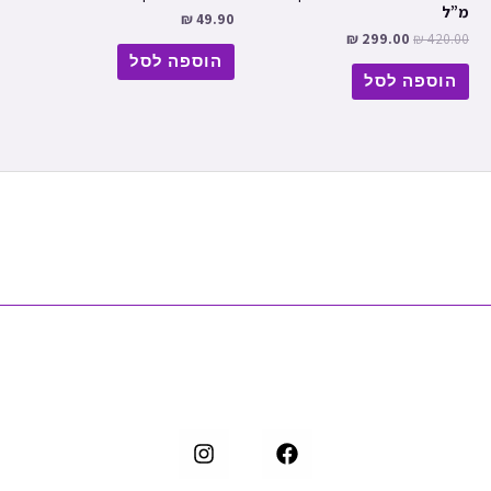
מ”ל
₪
49.90
₪
299.00
₪
420.00
הוספה לסל
הוספה לסל