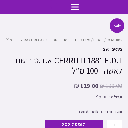
ילוג
MAIN
0
תוכן
MENU
כמות
Sale!
של
CERRUTI
עמוד הבית
/
בשמים
/
נשים
/ CERRUTI 1881 E.D.T א.ד.ט בושם לאשה | 100 מ”ל
1881
בשמים
,
נשים
E.D.T
CERRUTI 1881 E.D.T א.ד.ט בושם
א.ד.ט
לאשה | 100 מ”ל
בושם
לאשה
₪
129.00
₪
199.00
|
100
תכולה
:
100 מ”ל
מ"ל
סוג בושם
:
Eau de Toilette
הוספה לסל