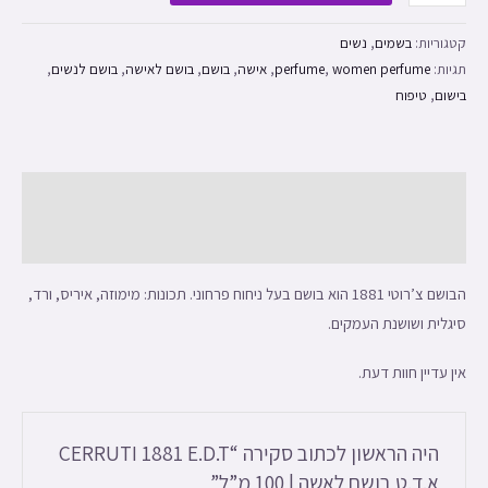
קטגוריות:
בשמים
,
נשים
תגיות:
women perfume
,
perfume
,
אישה
,
בושם
,
בושם לאישה
,
בושם לנשים
,
בישום
,
טיפוח
תיאור
חוות דעת (0)
הבושם צ’רוטי 1881 הוא בושם בעל ניחוח פרחוני. תכונות: מימוזה, איריס, ורד,
סיגלית ושושנת העמקים.
אין עדיין חוות דעת.
היה הראשון לכתוב סקירה “CERRUTI 1881 E.D.T
א.ד.ט בושם לאשה | 100 מ”ל”