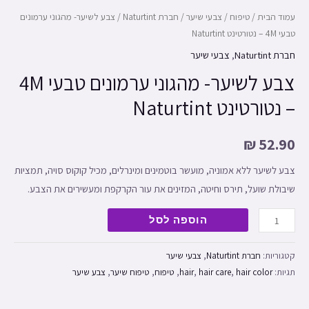
עמוד הבית
/
טיפוח
/
צבעי שיער
/
חברת Naturtint
/ צבע לשיער- מהגוני ערמונים
טבעי 4M – נטורטינט Naturtint
חברת Naturtint
,
צבעי שיער
צבע לשיער- מהגוני ערמונים טבעי 4M
– נטורטינט Naturtint
₪
52.90
צבע לשיער ללא אמוניה, מועשר בוטמינים ומינרלים, מכיל קוקוס סויה, תמציות
שיבולת שועל, תירס וחיטה, המזינים את עור הקרקפת ומעשירים את הצבע.
הוספה לסל
קטגוריות:
חברת Naturtint
,
צבעי שיער
תגיות:
hair color
,
hair care
,
hair
,
טיפוח
,
טיפוח שיער
,
צבע שיער