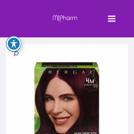
ילוג
MAIN
תוכן
MENU
0
כמות
של
צבע
לשיער-
מהגוני
ערמונים
טבעי
4M
-
נטורטינט
Naturtint