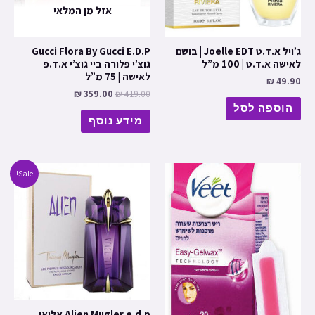
אזל מן המלאי
ג’ויל א.ד.ט Joelle EDT | בושם
Gucci Flora By Gucci E.D.P
לאישה א.ד.ט | 100 מ”ל
גוצ’י פלורה ביי גוצ’י א.ד.פ
לאישה | 75 מ”ל
₪
49.90
₪
359.00
₪
419.00
הוספה לסל
מידע נוסף
Sale!
Alien Mugler e.d.p אליאן