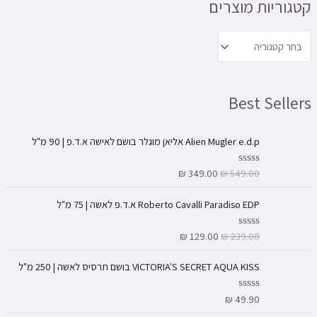
קטגוריות מוצרים
מ
מ
ל
ל
י
י
Best Sellers
Alien Mugler e.d.p אליאן מוגלר בושם לאישה א.ד.פ | 90 מ"ל
₪
349.00
₪
549.00
ד
ו
ר
ג
Roberto Cavalli Paradiso EDP א.ד.פ לאשה | 75 מ"ל
0
מ
ת
₪
129.00
₪
239.00
ד
ו
ו
ך
ר
5
ג
VICTORIA'S SECRET AQUA KISS בושם תרסיס לאשה | 250 מ"ל
0
מ
ת
₪
49.90
ד
ו
ו
ך