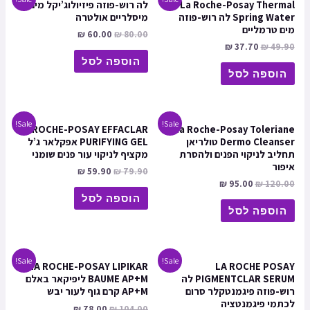
La Roche-Posay Thermal
לה רוש-פוזה פיזיולוג’יקל מים
Spring Water לה רוש-פוזה
מיסלריים אולטרה
מים טרמליים
₪
60.00
₪
80.00
₪
37.70
₪
49.90
הוספה לסל
הוספה לסל
Sale!
Sale!
LA ROCHE-POSAY EFFACLAR
La Roche-Posay Toleriane
Dermo Cleanser טולריאן
PURIFYING GEL אפקלאר ג’ל
תחליב לניקוי הפנים ולהסרת
מקציף לניקוי עור פנים שומני
איפור
₪
59.90
₪
79.90
₪
95.00
₪
120.00
הוספה לסל
הוספה לסל
Sale!
Sale!
LA ROCHE-POSAY LIPIKAR
LA ROCHE POSAY
PIGMENTCLAR SERUM לה
BAUME AP+M ליפיקאר באלם
רוש-פוזה פיגמנטקלר סרום
AP+M קרם גוף לעור יבש
לכתמי פיגמנטציה
₪
78.00
₪
104.00