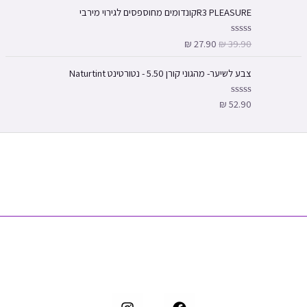
ר
5
ג
R3 PLEASUREקונדומים מחוספסים לגירוי מירבי
0
מ
ת
₪
27.90
₪
39.90
ד
ו
ו
ך
ר
5
ג
צבע לשיער- מהגוני קורן 5.50 - נטורטינט Naturtint
0
מ
ת
₪
52.90
ד
ו
ו
ך
ר
5
ג
0
מ
ת
ו
ך
5