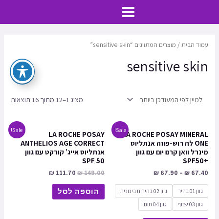
ילוג
MAIN
0
תוכן
MENU
עמוד הבית
/ מוצרים המתויגים “sensitive skin”
sensitive skin
מציג 1–12 מתוך 16 תוצאות
Sale!
Sale!
LA ROCHE POSAY
LA ROCHE POSAY MINERAL
ONE לה רוש-פוזה אנתליוס
ANTHELIOS AGE CORRECT
מינרל וואן קרם יום עם גוון
אנתליוס אייג’ קורקט עם גוון
SPF 50
+SPF50
₪
111.70
₪
149.00
₪
67.90
–
₪
67.40
גוון 01 בהיר
גוון 02 בהירות בינונית
הוספה לסל
גוון 03 שזוף
גוון 04 חום