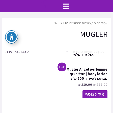
ילוג
MAIN
0
תוכן
MENU
עמוד הבית
/ מוצרים המתויגים “MUGLER”
MUGLER
מציג תוצאה אחת
אזל מן המלאי
Sale!
Mugler Angel perfuming
body lotion | תחליב גוף
מבושם לאישה | 200 מ”ל
₪
219.90
₪
299.00
מידע נוסף