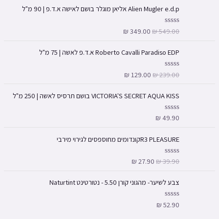
Alien Mugler e.d.p אליאן מוגלר בושם לאישה א.ד.פ | 90 מ"ל
₪
349.00
₪
549.00
ד
ו
ר
ג
Roberto Cavalli Paradiso EDP א.ד.פ לאשה | 75 מ"ל
0
מ
ת
₪
129.00
₪
239.00
ד
ו
ו
ך
ר
5
ג
VICTORIA'S SECRET AQUA KISS בושם תרסיס לאשה | 250 מ"ל
0
מ
ת
₪
49.90
ד
ו
ו
ך
ר
5
ג
R3 PLEASUREקונדומים מחוספסים לגירוי מירבי
0
מ
ת
₪
27.90
₪
39.90
ד
ו
ו
ך
ר
5
ג
צבע לשיער- מהגוני קורן 5.50 - נטורטינט Naturtint
0
מ
ת
₪
52.90
ד
ו
ו
ך
ר