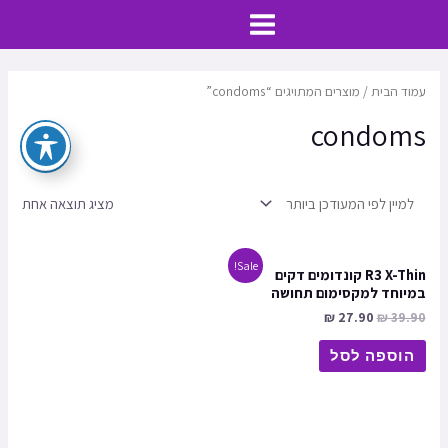
ילוג
MAIN
0
תוכן
MENU
עמוד הבית
/ מוצרים המתויגים “condoms”
condoms
מציג תוצאה אחת
Sale!
R3 X-Thin קונדומים דקים
במיוחד למקסימום תחושה
₪
27.90
₪
39.90
הוספה לסל