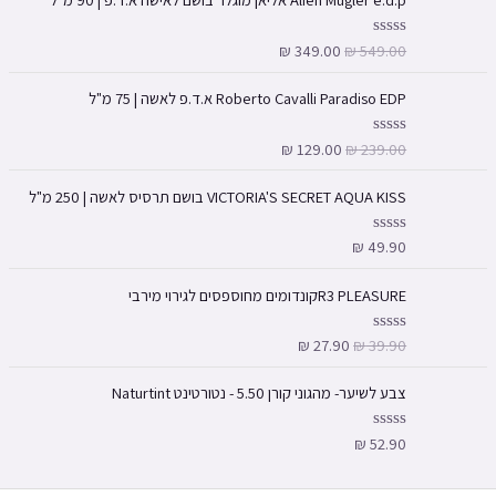
₪
349.00
₪
549.00
ד
ו
ר
ג
Roberto Cavalli Paradiso EDP א.ד.פ לאשה | 75 מ"ל
0
מ
ת
₪
129.00
₪
239.00
ד
ו
ו
ך
ר
5
ג
VICTORIA'S SECRET AQUA KISS בושם תרסיס לאשה | 250 מ"ל
0
מ
ת
₪
49.90
ד
ו
ו
ך
ר
5
ג
R3 PLEASUREקונדומים מחוספסים לגירוי מירבי
0
מ
ת
₪
27.90
₪
39.90
ד
ו
ו
ך
ר
5
ג
צבע לשיער- מהגוני קורן 5.50 - נטורטינט Naturtint
0
מ
ת
₪
52.90
ד
ו
ו
ך
ר
5
ג