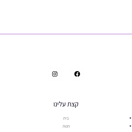
0
מ
ת
ו
ך
5
קצת עלינו
בית
חנות