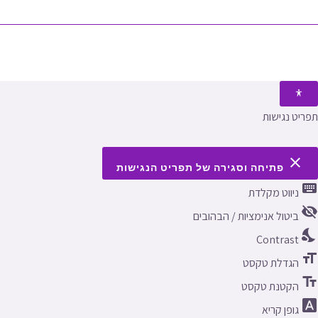
תפריט נגישות
close
פתיחה וסגירה של תפריט הנגישות
keyboard
ניווט מקלדת
visibility_off
ביטול אנימציות / הבהובים
nights_stay
Contrast
format_size
הגדלת טקסט
text_fields
הקטנת טקסט
font_download
גופן קריא