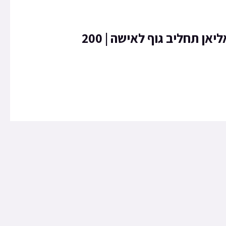
Thierry Mugler ALIEN body lotion אליאן תחליב גוף לאישה | 200