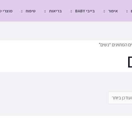
איפור
בייבי BABY
בריאות
טיפוח
מוצרי 
ם המתויגים “נשים”