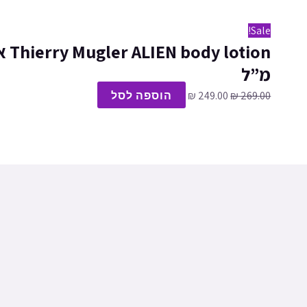
Sale!
מ”ל
269.00
₪
249.00
₪
הוספה לסל